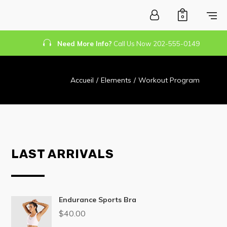
0
Need More Info?
Call Us Now 202-555-0149
Accueil
/
Elements
/
Workout Program
LAST ARRIVALS
Endurance Sports Bra
$
40.00