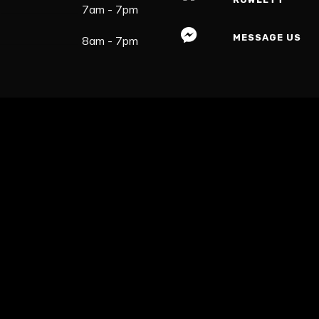
7am - 7pm
MESSAGE US
8am - 7pm
© Chris & Toi - 2026 - Tous droits réservés.