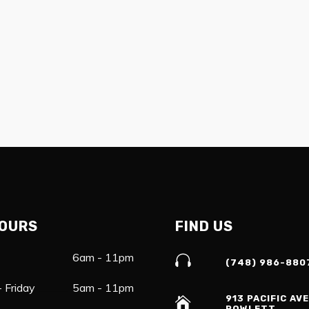
OURS
FIND US
6am - 11pm
(748) 986-880
 Friday
5am - 11pm
913 PACIFIC AVE
ROWLETT