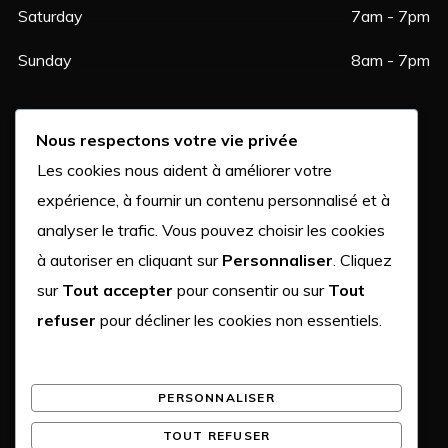
Saturday
7am - 7pm
Sunday
8am - 7pm
FIND US
Nous respectons votre vie privée
Les cookies nous aident à améliorer votre
(748) 986-8807
expérience, à fournir un contenu personnalisé et à
analyser le trafic. Vous pouvez choisir les cookies
913 PACIFIC AVE. ROWLETT
à autoriser en cliquant sur
Personnaliser
. Cliquez
sur
Tout accepter
pour consentir ou sur
Tout
MESSAGE US
refuser
pour décliner les cookies non essentiels.
QUICK LINKS
PERSONNALISER
My Account
TOUT REFUSER