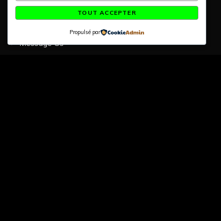
Order Tracking
TOUT ACCEPTER
Gift Certificates
Propulsé par
Message Us
Terms of Use
•
Affiliates
•
Privacy Policy